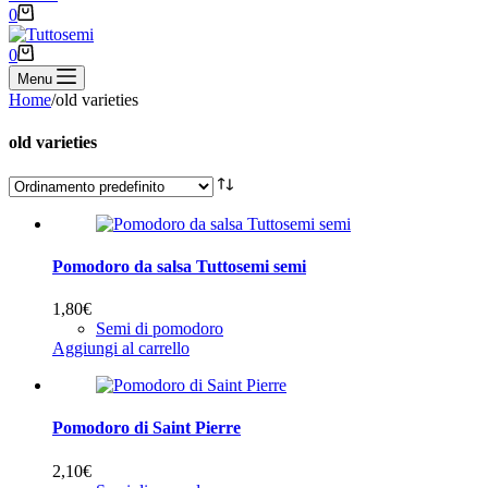
Carrello
0
Carrello
0
Menu
Home
/
old varieties
old varieties
Pomodoro da salsa Tuttosemi semi
1,80
€
Semi di pomodoro
Aggiungi al carrello
Pomodoro di Saint Pierre
2,10
€