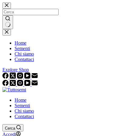
Salta
al
contenuto
Nessun
risultato
Home
Sementi
Chi siamo
Contattaci
Explore Shop
Home
Sementi
Chi siamo
Contattaci
Cerca
Accedi