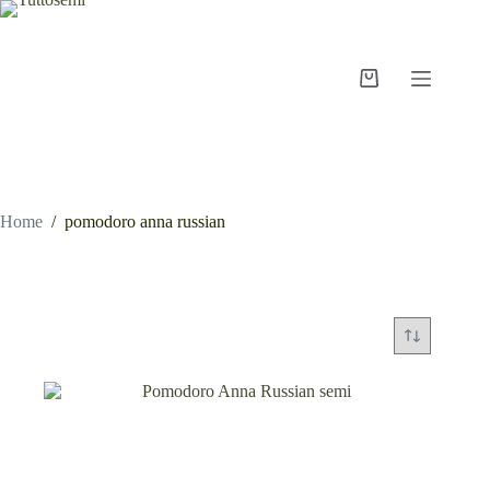
Salta
al
contenuto
Carrello
Home
/
pomodoro anna russian
pomodoro anna russian