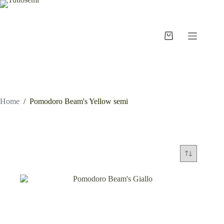
Salta
al
contenuto
Carrello
Home
/
Pomodoro Beam's Yellow semi
Pomodoro Beam's Yellow semi