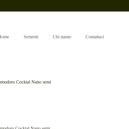
Home
Sementi
Chi siamo
Contattaci
omodoro Cocktal Nano semi
Cocktal Nano semi