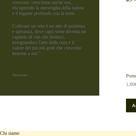
crescono, cresciamo anche noi,
riscoprendo la meraviglia della natura
e il legame profondo con la terra.
Coltivare un orto è un atto di pazienza
e speranza, dove ogni seme diventa un
capitolo di vita che fiorisce,
insegnandoci l'arte della cura e il
valore dei piccoli gesti che crescono
insieme a noi."
Anonimo
Pomo
1,80
A
Chi siamo