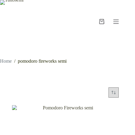
Salta
al
contenuto
Carrello
Home
/
pomodoro fireworks semi
pomodoro fireworks semi