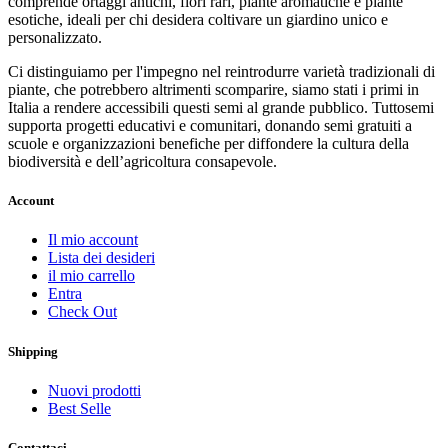
comprende ortaggi antichi, fiori rari, piante aromatiche e piante
esotiche, ideali per chi desidera coltivare un giardino unico e
personalizzato.
Ci distinguiamo per l'impegno nel reintrodurre varietà tradizionali di
piante, che potrebbero altrimenti scomparire, siamo stati i primi in
Italia a rendere accessibili questi semi al grande pubblico. Tuttosemi
supporta progetti educativi e comunitari, donando semi gratuiti a
scuole e organizzazioni benefiche per diffondere la cultura della
biodiversità e dell’agricoltura consapevole.
Account
Il mio account
Lista dei desideri
il mio carrello
Entra
Check Out
Shipping
Nuovi prodotti
Best Selle
Contattaci