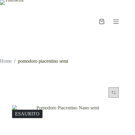
Salta
al
contenuto
Carrello
Home
/
pomodoro piacentino semi
pomodoro piacentino semi
ESAURITO