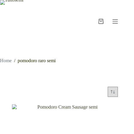
Salta
al
contenuto
Carrello
Home
/
pomodoro raro semi
pomodoro raro semi