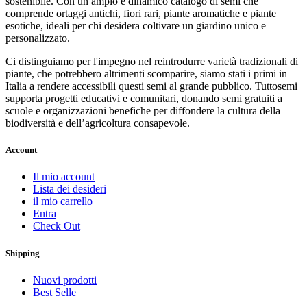
sostenibile. Con un ampio e dinamico catalogo di semi che
comprende ortaggi antichi, fiori rari, piante aromatiche e piante
esotiche, ideali per chi desidera coltivare un giardino unico e
personalizzato.
Ci distinguiamo per l'impegno nel reintrodurre varietà tradizionali di
piante, che potrebbero altrimenti scomparire, siamo stati i primi in
Italia a rendere accessibili questi semi al grande pubblico. Tuttosemi
supporta progetti educativi e comunitari, donando semi gratuiti a
scuole e organizzazioni benefiche per diffondere la cultura della
biodiversità e dell’agricoltura consapevole.
Account
Il mio account
Lista dei desideri
il mio carrello
Entra
Check Out
Shipping
Nuovi prodotti
Best Selle