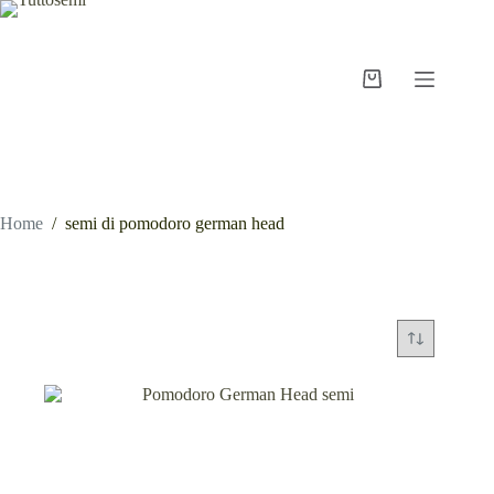
Salta
al
contenuto
Carrello
Home
/
semi di pomodoro german head
semi di pomodoro german head