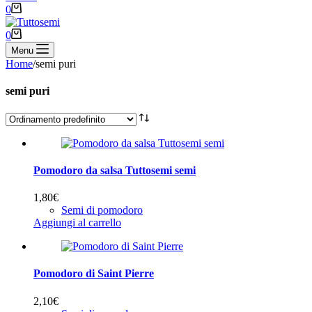
Carrello
0
Carrello
0
Menu
Home
/
semi puri
semi puri
Pomodoro da salsa Tuttosemi semi
1,80
€
Semi di pomodoro
Aggiungi al carrello
Pomodoro di Saint Pierre
2,10
€