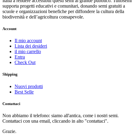
Italia a rendere accessibili questi semi al grande pubblico. Tuttosemi
supporta progetti educativi e comunitari, donando semi gratuiti a
scuole e organizzazioni benefiche per diffondere la cultura della
biodiversità e dell’agricoltura consapevole.
Account
Il mio account
Lista dei desideri
il mio carrello
Entra
Check Out
Shipping
Nuovi prodotti
Best Selle
Contattaci
Non abbiamo il telefono: siamo all'antica, come i nostri semi.
Contattaci con una email, cliccando in alto "contattaci".
Grazie.