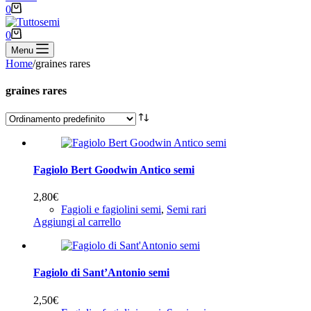
Carrello
0
Carrello
0
Menu
Home
/
graines rares
graines rares
Fagiolo Bert Goodwin Antico semi
2,80
€
Fagioli e fagiolini semi
,
Semi rari
Aggiungi al carrello
Fagiolo di Sant’Antonio semi
2,50
€