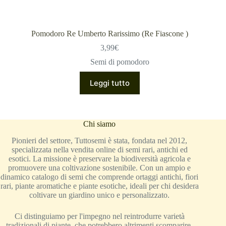
Pomodoro Re Umberto Rarissimo (Re Fiascone )
3,99
€
Semi di pomodoro
Leggi tutto
Chi siamo
Pionieri del settore, Tuttosemi è stata, fondata nel 2012,
specializzata nella vendita online di semi rari, antichi ed
esotici. La missione è preservare la biodiversità agricola e
promuovere una coltivazione sostenibile. Con un ampio e
dinamico catalogo di semi che comprende ortaggi antichi, fiori
rari, piante aromatiche e piante esotiche, ideali per chi desidera
coltivare un giardino unico e personalizzato.
Ci distinguiamo per l'impegno nel reintrodurre varietà
tradizionali di piante, che potrebbero altrimenti scomparire,