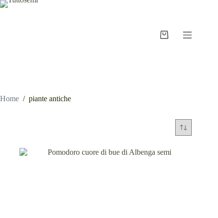
Salta
al
contenuto
Carrello
Home
/
piante antiche
piante antiche