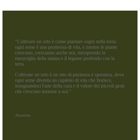
"Coltivare un orto è come piantare sogni nella terra:
ogni seme è una promessa di vita, e mentre le piante
crescono, cresciamo anche noi, riscoprendo la
meraviglia della natura e il legame profondo con la
terra.
Coltivare un orto è un atto di pazienza e speranza, dove
ogni seme diventa un capitolo di vita che fiorisce,
insegnandoci l'arte della cura e il valore dei piccoli gesti
che crescono insieme a noi."
Anonimo