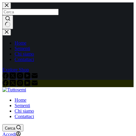
Salta
al
contenuto
Nessun
risultato
Home
Sementi
Chi siamo
Contattaci
Explore Shop
Home
Sementi
Chi siamo
Contattaci
Cerca
Accedi