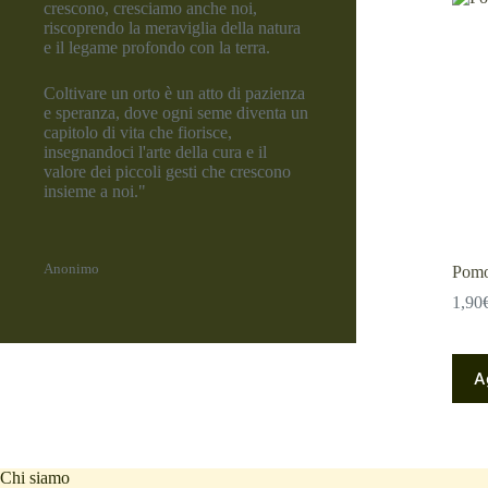
crescono, cresciamo anche noi,
riscoprendo la meraviglia della natura
e il legame profondo con la terra.
Coltivare un orto è un atto di pazienza
e speranza, dove ogni seme diventa un
capitolo di vita che fiorisce,
insegnandoci l'arte della cura e il
valore dei piccoli gesti che crescono
insieme a noi."
Anonimo
Pomo
1,90
A
Chi siamo