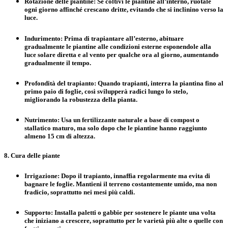
Rotazione delle piantine
: Se coltivi le piantine all’interno, ruotale
ogni giorno affinché crescano dritte, evitando che si inclinino verso la
luce.
Indurimento
: Prima di trapiantare all’esterno, abituare
gradualmente le piantine alle condizioni esterne esponendole alla
luce solare diretta e al vento per qualche ora al giorno, aumentando
gradualmente il tempo.
Profondità del trapianto
: Quando trapianti, interra la piantina fino al
primo paio di foglie, così svilupperà radici lungo lo stelo,
migliorando la robustezza della pianta.
Nutrimento
: Usa un fertilizzante naturale a base di compost o
stallatico maturo, ma solo dopo che le piantine hanno raggiunto
almeno 15 cm di altezza.
8. Cura delle piante
Irrigazione
: Dopo il trapianto, innaffia regolarmente ma evita di
bagnare le foglie. Mantieni il terreno costantemente umido, ma non
fradicio, soprattutto nei mesi più caldi.
Supporto
: Installa paletti o gabbie per sostenere le piante una volta
che iniziano a crescere, soprattutto per le varietà più alte o quelle con