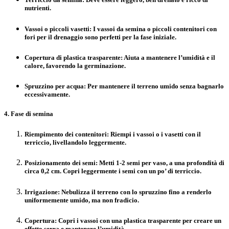
nutrienti.
Vassoi o piccoli vasetti
: I vassoi da semina o piccoli contenitori con
fori per il drenaggio sono perfetti per la fase iniziale.
Copertura di plastica trasparente
: Aiuta a mantenere l’umidità e il
calore, favorendo la germinazione.
Spruzzino per acqua
: Per mantenere il terreno umido senza bagnarlo
eccessivamente.
4. Fase di semina
Riempimento dei contenitori
: Riempi i vassoi o i vasetti con il
terriccio, livellandolo leggermente.
Posizionamento dei semi
: Metti 1-2 semi per vaso, a una profondità di
circa
0,2 cm
. Copri leggermente i semi con un po’ di terriccio.
Irrigazione
: Nebulizza il terreno con lo spruzzino fino a renderlo
uniformemente umido, ma non fradicio.
Copertura
: Copri i vassoi con una plastica trasparente per creare un
effetto serra e mantenere l’umidità.