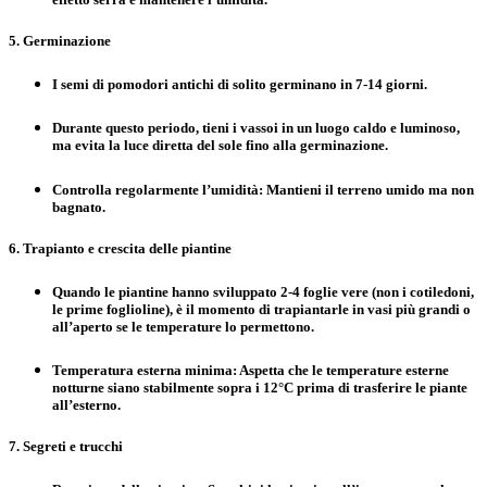
5. Germinazione
I semi di pomodori antichi di solito germinano in
7-14 giorni
.
Durante questo periodo, tieni i vassoi in un luogo caldo e luminoso,
ma evita la luce diretta del sole fino alla germinazione.
Controlla regolarmente l’umidità
: Mantieni il terreno umido ma non
bagnato.
6. Trapianto e crescita delle piantine
Quando le piantine hanno sviluppato
2-4 foglie vere
(non i cotiledoni,
le prime foglioline), è il momento di trapiantarle in vasi più grandi o
all’aperto se le temperature lo permettono.
Temperatura esterna minima
: Aspetta che le temperature esterne
notturne siano stabilmente sopra i
12°C
prima di trasferire le piante
all’esterno.
7. Segreti e trucchi