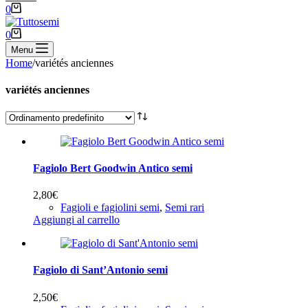
Carrello
0
Carrello
0
Menu
Home
/
variétés anciennes
variétés anciennes
Fagiolo Bert Goodwin Antico semi
2,80
€
Fagioli e fagiolini semi
,
Semi rari
Aggiungi al carrello
Fagiolo di Sant’Antonio semi
2,50
€