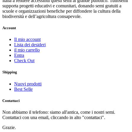
Italia a rendere accessibili questi semi al grande pubblico. Tuttosemi
supporta progetti educativi e comunitari, donando semi gratuiti a
scuole e organizzazioni benefiche per diffondere la cultura della
biodiversità e dell’agricoltura consapevole.
Account
Il mio account
Lista dei desideri
il mio carrello
Entra
Check Out
Shipping
Nuovi prodotti
Best Selle
Contattaci
Non abbiamo il telefono: siamo all'antica, come i nostri semi.
Contattaci con una email, cliccando in alto "contattaci".
Grazie.