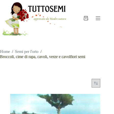
Salta
al
contenuto
Carrello
Home
/
Semi per l'orto
/
Broccoli, cime di rapa, cavoli, verze e cavolfiori semi
Broccoli, cime di rapa, cavoli, verze e cavolfiori semi