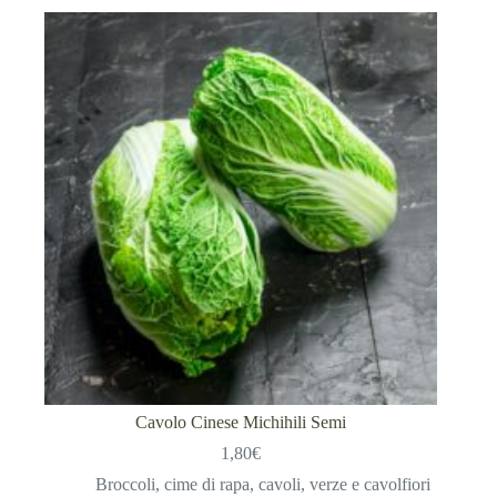
Cavolo Cinese Michihili Semi
1,80
€
Broccoli, cime di rapa, cavoli, verze e cavolfiori