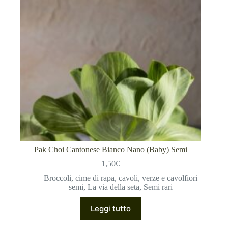
Pak Choi Cantonese Bianco Nano (Baby) Semi
1,50
€
Broccoli, cime di rapa, cavoli, verze e cavolfiori
semi
,
La via della seta
,
Semi rari
Leggi tutto